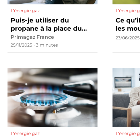
L'énergie gaz
L'énergie 
Puis-je utiliser du
Ce qu’i
propane à la place du
les mou
butane ?
protég
Primagaz France
23/06/2025
25/11/2025 • 3 minutes
L'énergie gaz
L'énergie 