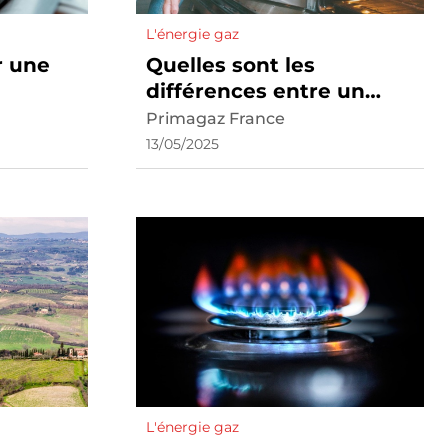
L'énergie gaz
 une
Quelles sont les
différences entre un
four à gaz et un four
Primagaz France
électrique ?
13/05/2025
L'énergie gaz