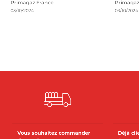
propane ?
votre p
Primagaz France
Primagaz
03/10/2024
03/10/2024
Vous souhaitez commander
Déjà cl