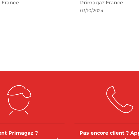
lancha ?
votre gazinière ?
 France
Primagaz France
03/10/2024
ient Primagaz ?
Pas encore client ? Ap