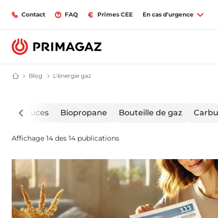
Contact
FAQ
Primes CEE
En cas d'urgence
Blog
Blog | Primagaz
L'énergie gaz
Le gaz propane et butane | Blog Primagaz
Fournisseur gaz butane et propane : citerne, bouteille, GPL | Primagaz
L'énergie
es
Astuces
Biopropane
Bouteille de gaz
Carbu
gaz
Affichage 14 des 14 publications