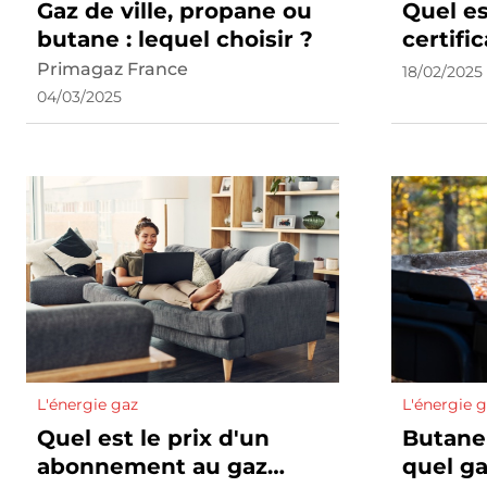
Gaz de ville, propane ou
Quel es
butane : lequel choisir ?
certifi
d'insta
Primagaz France
18/02/2025
04/03/2025
L'énergie gaz
L'énergie 
Quel est le prix d'un
Butane
abonnement au gaz
quel ga