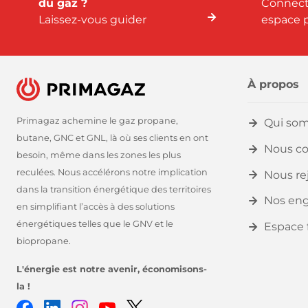
du gaz ?
Connect
Laissez-vous guider
espace p
À propos
Primagaz achemine le gaz propane,
Qui so
butane, GNC et GNL, là où ses clients en ont
Nous co
besoin, même dans les zones les plus
reculées. Nous accélérons notre implication
Nous re
dans la transition énergétique des territoires
Nos en
en simplifiant l’accès à des solutions
énergétiques telles que le GNV et le
Espace 
biopropane.
L'énergie est notre avenir, économisons-
la !
Facebook
LinkedIn
Instagram
Youtube
Twitter