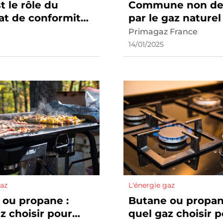
t le rôle du
Commune non des
cat de conformité
par le gaz naturel 
llation gaz ?
quelles sont vos 
Primagaz France
?
14/01/2025
gaz
L'énergie gaz
 ou propane :
Butane ou propan
z choisir pour
quel gaz choisir 