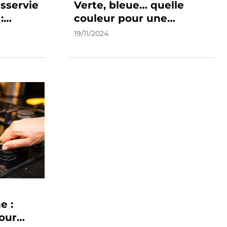
servie
Verte, bleue… quelle
:
couleur pour une
options
flamme de gaz ?
19/11/2024
e :
pour