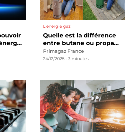
L'énergie gaz
pouvoir
Quelle est la différence
 énergie
entre butane ou propane
?
Primagaz France
24/12/2025 • 3 minutes