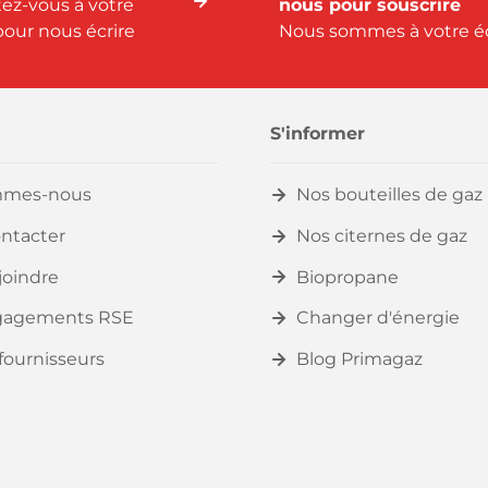
ez-vous à votre
nous pour souscrire
our nous écrire
Nous sommes à votre é
S'informer
mmes-nous
Nos bouteilles de gaz
ntacter
Nos citernes de gaz
joindre
Biopropane
gagements RSE
Changer d'énergie
fournisseurs
Blog Primagaz