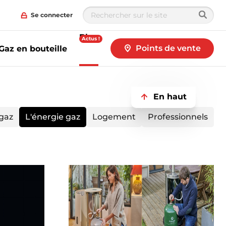
Se connecter
Blog
Actus !
Points de vente
Gaz en bouteille
En haut
 gaz
L'énergie gaz
Logement
Professionnels