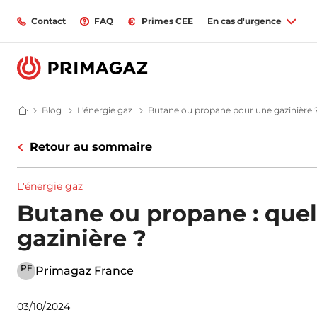
Contact
FAQ
Primes CEE
En cas d'urgence
Blog
Blog | Primagaz
L'énergie gaz
Le gaz propane et butane | Blog Primag
Butane ou propane pour une gazinière 
Fournisseur gaz butane et propane : citerne, bouteille, GPL | Primagaz
Retour au sommaire
L'énergie gaz
Butane ou propane : quel
gazinière ?
PF
Primagaz France
03/10/2024