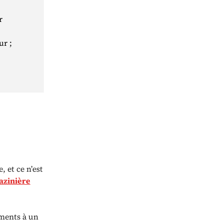
r
ur ;
, et ce n’est
azinière
iments à un