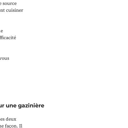
e source
ent cuisiner
de
ficacité
 vous
ur une gazinière
les deux
e façon. Il