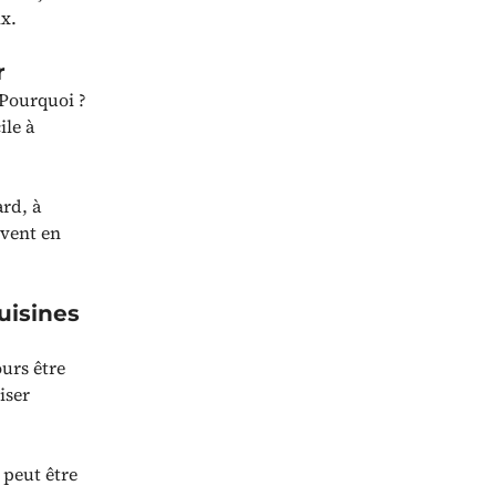
x.
r
 Pourquoi ?
ile à
rd, à
ivent en
uisines
ours être
iser
z peut être