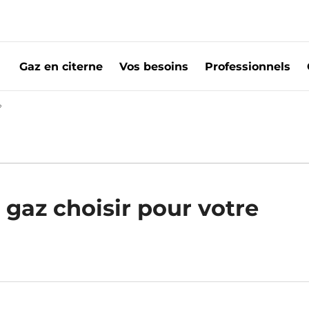
Gaz en citerne
Vos besoins
Professionnels
az
?
Butane ou propane pour gazinière | Primagaz
 gaz choisir pour votre