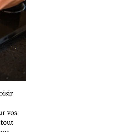
oisir
ur vos
 tout
ous