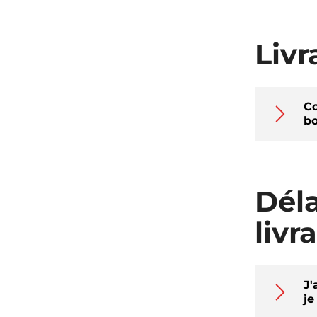
Livr
Co
bo
Déla
livr
J'
je