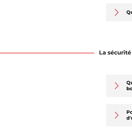
Qu
La sécurité
Qu
bo
Po
d'