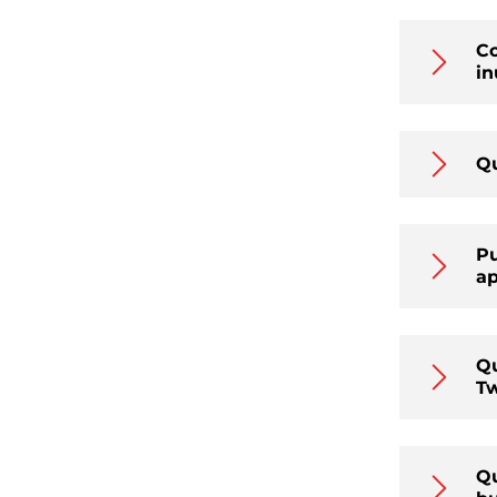
Co
in
Qu
Pu
ap
Qu
Tw
Qu