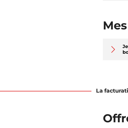
Mes 
Je
bo
La facturat
Offr