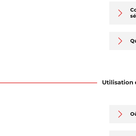
Co
sé
Qu
Utilisation
Où