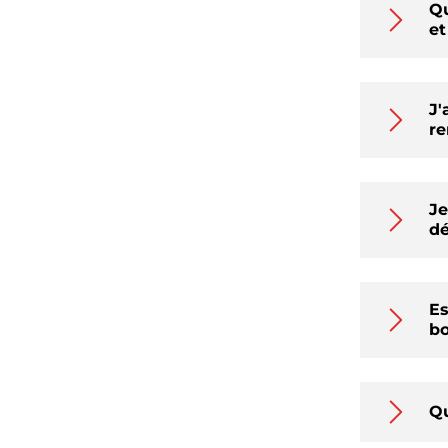
Qu
et
J'
re
Je
dé
Es
bo
Qu