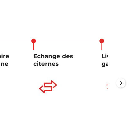
ire
Echange des
Livraison
rne
citernes
gaz