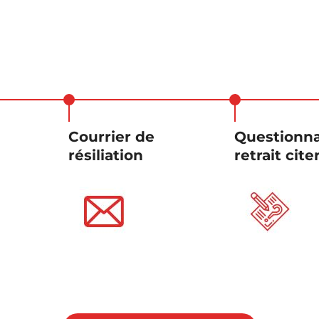
u
Courrier de
Questionna
résiliation
retrait cite