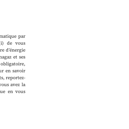
rmatique par
(i) de vous
re d’énergie
magaz et ses
obligatoire,
ur en savoir
s, reportez-
vous avez la
que en vous