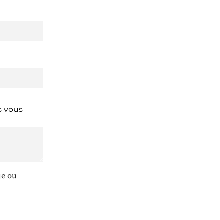
 vous
ue ou