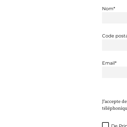
Nom*
Code posta
Email*
J’accepte d
téléphonique
De Pri