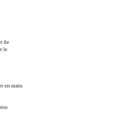
r de
r le
ier en main
otre