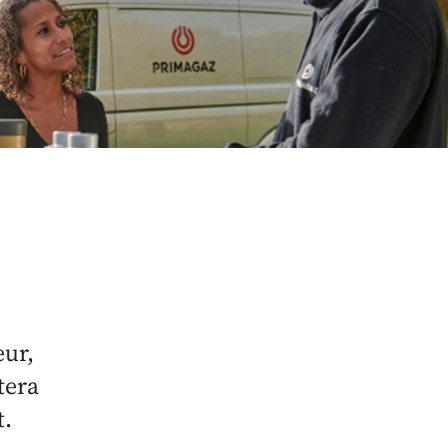
eur,
tera
t.