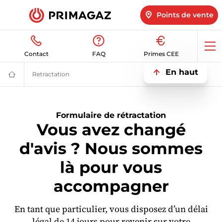
Points de vente
Op
Contact
FAQ
Primes CEE
me
En haut
Retractation
Retractation
Fournisseur
gaz
butane
et
propane
Formulaire de rétractation
:
Vous avez changé
citerne,
bouteille,
GPL
d'avis ? Nous sommes
|
Primagaz
là pour vous
accompagner
En tant que particulier, vous disposez d’un délai
légal de 14 jours pour revenir sur votre