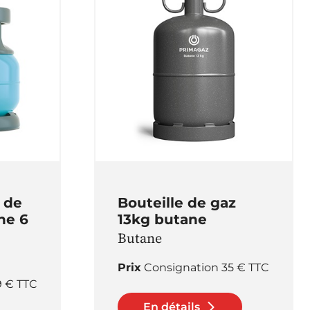
e de
Bouteille de gaz
ne 6
13kg butane
Butane
Prix
Consignation 35 € TTC
9 € TTC
En détails