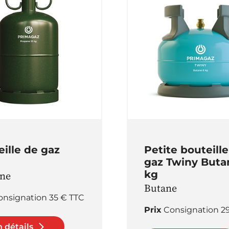
ille de gaz
Petite bouteill
gaz Twiny Buta
kg
ne
Butane
onsignation 35 € TTC
Prix
Consignation 2
 détails