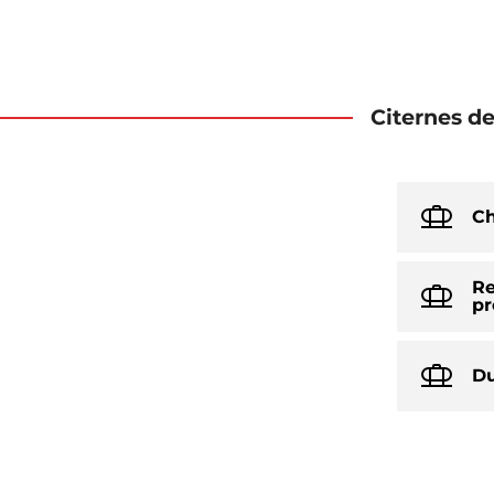
Citernes d
Ch
Re
pr
Du