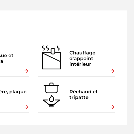
Chauffage
ue et
d'appoint
ha
intérieur
ère, plaque
Réchaud et
tripatte