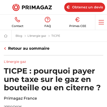
Obtenez un devis
Op
Contact
FAQ
Primes CEE
me
Blog
Blog | Primagaz
L'énergie gaz
Le gaz propane et butane | Blog Prima
TICPE
Pourquoi faut-il payer la TICPE ?
Fournisseur
gaz
butane
Retour au sommaire
et
propane
:
citerne,
L'énergie gaz
bouteille,
GPL
TICPE : pourquoi payer
|
Primagaz
une taxe sur le gaz en
bouteille ou en citerne ?
Primagaz France