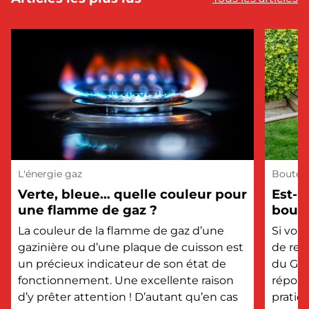
L'énergie gaz
Bouteil
Verte, bleue… quelle couleur pour
Est-i
une flamme de gaz ?
boute
?
La couleur de la flamme de gaz d’une
Si vou
gazinière ou d’une plaque de cuisson est
de rem
un précieux indicateur de son état de
du GPL
fonctionnement. Une excellente raison
répons
d’y prêter attention ! D’autant qu’en cas
pratiq