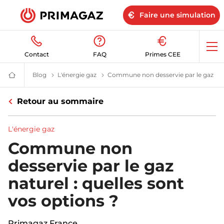
Faire une simulation
Op
Contact
FAQ
Primes CEE
me
Blog
Blog | Primagaz
L'énergie gaz
Le gaz propane et butane | Blog Prima
Commune non desservie par le gaz
Vot
Fournisseur
gaz
butane
Retour au sommaire
et
propane
:
citerne,
L'énergie gaz
bouteille,
GPL
Commune non
|
Primagaz
desservie par le gaz
naturel : quelles sont
vos options ?
Primagaz France