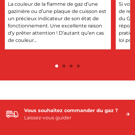
?
La couleur de la flamme de gaz d’une
Si vou
gazinière ou d’une plaque de cuisson est
de rem
un précieux indicateur de son état de
du GPL
fonctionnement. Une excellente raison
répons
d’y prêter attention ! D’autant qu’en cas
pratiq
de couleur…
loi po
Vous souhaitez commander du gaz ?
Laissez-vous guider