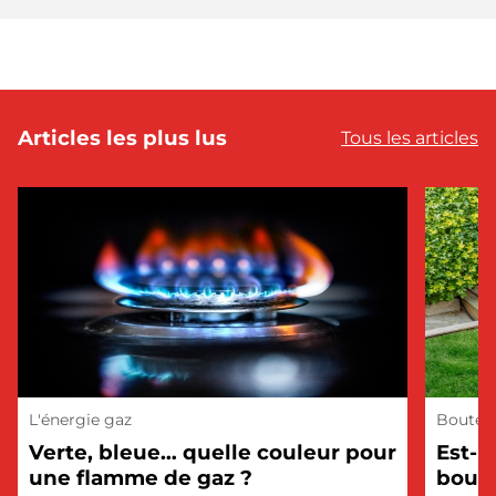
Articles les plus lus
Tous les articles
L'énergie gaz
Bouteil
Verte, bleue… quelle couleur pour
Est-i
une flamme de gaz ?
boute