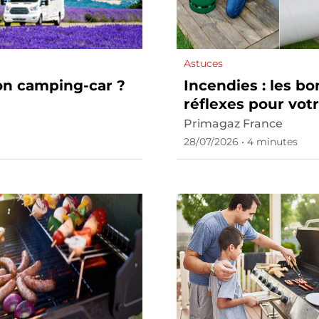
Astuces
mon camping-car ?
Incendies : les bo
réflexes pour vot
installation gaz
Primagaz France
28/07/2026 • 4 minutes