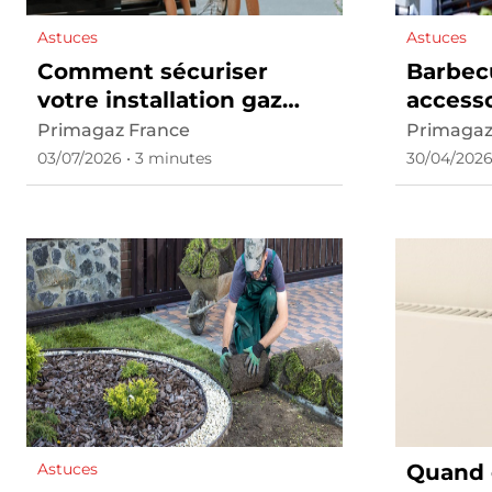
Astuces
Astuces
Comment sécuriser
Barbecu
votre installation gaz
access
avant de partir en
indisp
Primagaz France
Primagaz
vacances ?
03/07/2026 • 3 minutes
30/04/2026
Astuces
Quand 