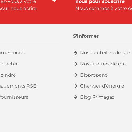
ez-vous à votre
nous pour souscrire
our nous écrire
Nous sommes à votre é
S'informer
mmes-nous
Nos bouteilles de gaz
ntacter
Nos citernes de gaz
joindre
Biopropane
gagements RSE
Changer d'énergie
fournisseurs
Blog Primagaz