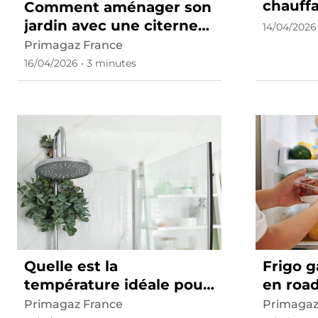
chauff
Comment aménager son
jardin avec une citerne
14/04/2026
de gaz ?
Primagaz France
16/04/2026 • 3 minutes
Quelle est la
Frigo g
température idéale pour
en road
une douche ?
Primagaz France
Primagaz