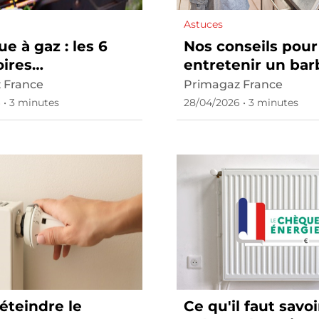
Astuces
e à gaz : les 6
Nos conseils pour
oires
entretenir un ba
ensables
gaz
 France
Primagaz France
 • 3 minutes
28/04/2026 • 3 minutes
éteindre le
Ce qu'il faut savoi