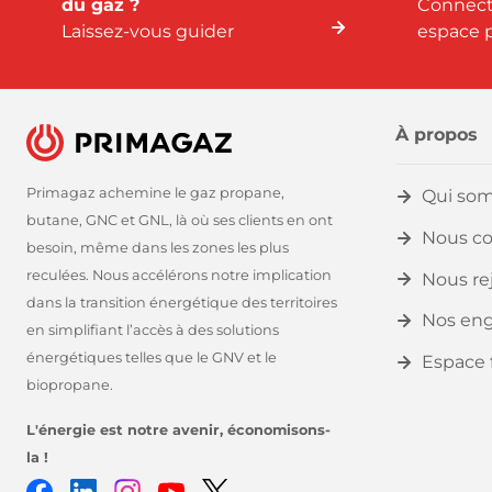
du gaz ?
Connect
Laissez-vous guider
espace p
À propos
Primagaz achemine le gaz propane,
Qui so
butane, GNC et GNL, là où ses clients en ont
Nous co
besoin, même dans les zones les plus
reculées. Nous accélérons notre implication
Nous re
dans la transition énergétique des territoires
Nos en
en simplifiant l’accès à des solutions
énergétiques telles que le GNV et le
Espace 
biopropane.
L'énergie est notre avenir, économisons-
la !
Facebook
LinkedIn
Instagram
Youtube
Twitter