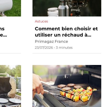
Astuces
ns
Comment bien choisir et
re
utiliser un réchaud à
gaz en camping ?
Primagaz France
23/07/2026 • 3 minutes