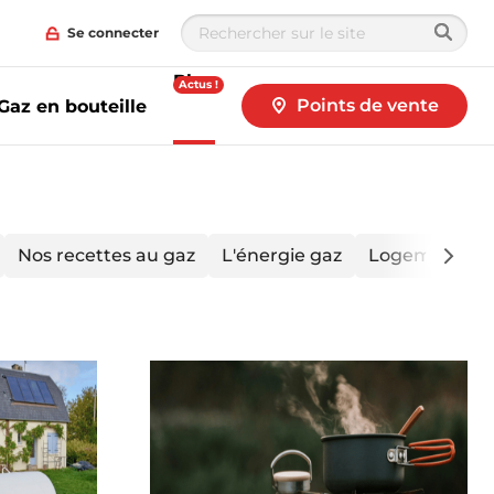
Se connecter
Blog
Actus !
Points de vente
Gaz en bouteille
Nos recettes au gaz
L'énergie gaz
Logement