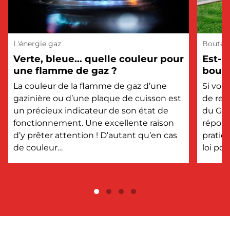
L'énergie gaz
Bouteil
Verte, bleue… quelle couleur pour
Est-i
une flamme de gaz ?
boute
?
La couleur de la flamme de gaz d’une
Si vou
gazinière ou d’une plaque de cuisson est
de rem
un précieux indicateur de son état de
du GPL
fonctionnement. Une excellente raison
répons
d’y prêter attention ! D’autant qu’en cas
pratiq
de couleur…
loi po