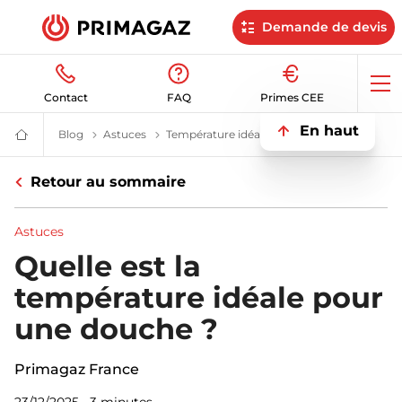
Demande de devis
Op
Contact
FAQ
Primes CEE
me
En haut
Blog
Blog | Primagaz
Astuces
Les astuces Primagaz
Température idéale pour une douche
Quelle
Fournisseur
gaz
butane
Retour au sommaire
et
propane
:
citerne,
Astuces
bouteille,
GPL
Quelle est la
|
Primagaz
température idéale pour
une douche ?
Primagaz France