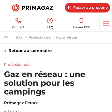
Passer au propane
Op
Contact
FAQ
Primes CEE
me
Blog
Blog | Primagaz
Professionnels
Professionnels | Primagaz
Gaz en réseau
Installer un réseau de
Fournisseur
gaz
butane
Retour au sommaire
et
propane
:
citerne,
Professionnels
bouteille,
GPL
Gaz en réseau : une
|
Primagaz
solution pour les
campings
Primagaz France