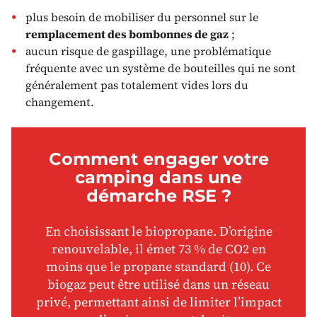
plus besoin de mobiliser du personnel sur le
remplacement des bombonnes de gaz
;
aucun risque de gaspillage, une problématique
fréquente avec un système de bouteilles qui ne sont
généralement pas totalement vides lors du
changement.
Comment engager votre
camping dans une
démarche RSE ?
En choisissant le biopropane. D’origine
renouvelable, il émet 73 % de CO2 en
moins que le propane standard (10). Ce
biogaz peut être utilisé dans un réseau
privé, permettant ainsi de limiter l’impact