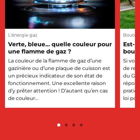
L'énergie gaz
Bouteil
Verte, bleue… quelle couleur pour
Est-i
une flamme de gaz ?
boute
?
La couleur de la flamme de gaz d’une
Si vou
gazinière ou d’une plaque de cuisson est
de rem
un précieux indicateur de son état de
du GPL
fonctionnement. Une excellente raison
répons
d’y prêter attention ! D’autant qu’en cas
pratiq
de couleur…
loi po