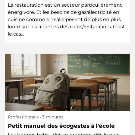
gourmands ?
La restauration est un secteur particulièrement
énergivore. Et les besoins de gaz/électricité en
cuisine comme en salle pèsent de plus en plus
lourd sur les finances des cafés/restaurants. C’est
le cas…
Professionnels
• 3 minutes
Petit manuel des écogestes à l'école
Les bonnes habitudes se prennent dès le plus