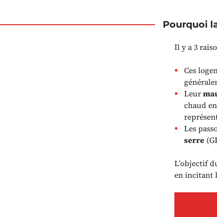
Pourquoi la
Il y a 3 rai
Ces logem
générale
Leur
mau
chaud en 
représent
Les pass
serre
(GE
L’objectif 
en incitant 