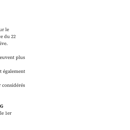
ur le
ce du 22
ive.
peuvent plus
nt également
ur considérés
 G
le 1er