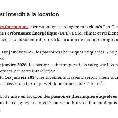
t interdit à la location
es thermiques
correspondent aux logements classés F et G s
 de Performance Énergétique
(DPE). La loi climat et résilien
évoit qu’ils soient interdits à la location de manière progress
e
1er janvier 2025
, les passoires thermiques étiquetées G ne 
es.
 janvier 2028
, les passoires thermiques de la catégorie F vo
ernées par cette interdiction.
 du
1er janvier 2034
, les logements classés E seront à leur to
2
s passoires thermiques et donc impossibles à louer
.
ion de mise en location des
passoires thermiques étiquetées
aux baux signés, renouvelés ou reconduits tacitement depuis 
.