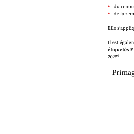
du renouv
de la rem
Elle s’appli
Il est égale
étiquetés F
6
2025
.
Primag