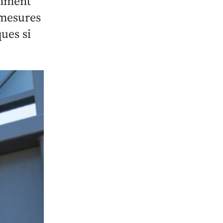
omment
 mesures
ques si