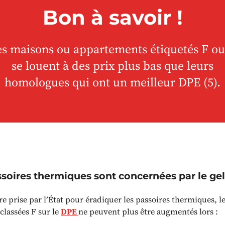
Bon à savoir !
es maisons ou appartements étiquetés F ou
se louent à des prix plus bas que leurs
homologues qui ont un meilleur DPE (5).
soires thermiques sont concernées par le gel
 prise par l’État pour éradiquer les passoires thermiques, le
classées F sur le
DPE
ne peuvent plus être augmentés lors :