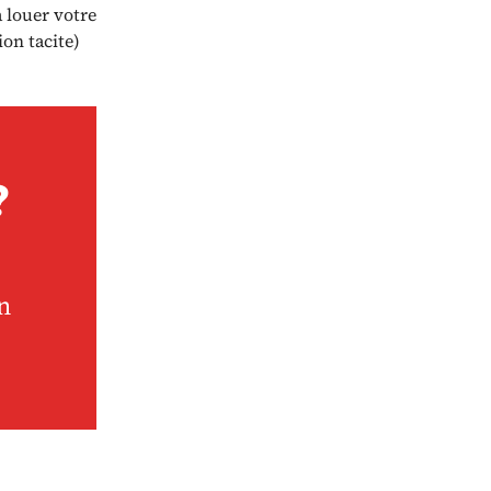
 louer votre
on tacite)
?
n