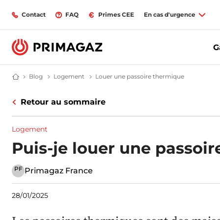
Contact
FAQ
Primes CEE
En cas d'urgence
G
Blog
Blog | Primagaz
Logement
Ma maison au gaz propane | Blog Primaga
Louer une passoire thermique
Ai-je le dro
Fournisseur gaz butane et propane : citerne, bouteille, GPL | Primagaz
Retour au sommaire
Logement
Puis-je louer une passoi
PF
Primagaz France
28/01/2025