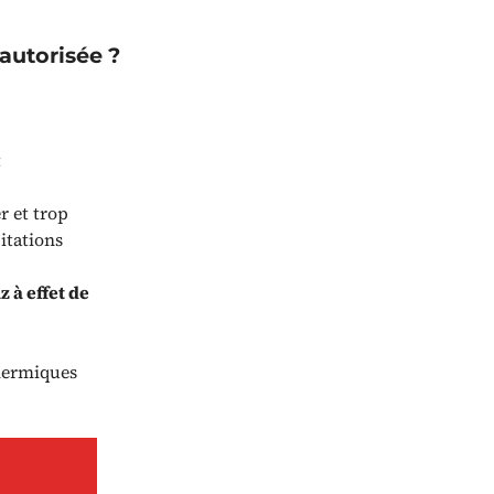
autorisée ?
t
er et trop
itations
z à effet de
thermiques