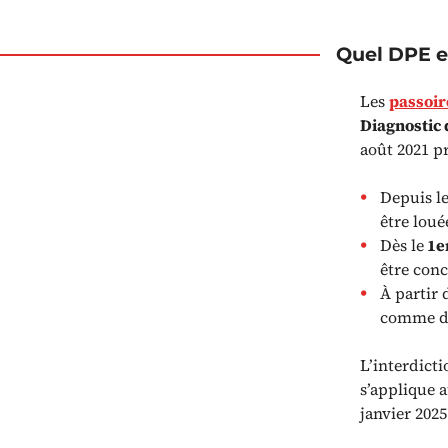
Quel DPE es
Les
passoir
Diagnostic
août 2021 pr
Depuis l
être loué
Dès le
1er
être conc
À partir
comme de
L’interdict
s’applique 
janvier 2025