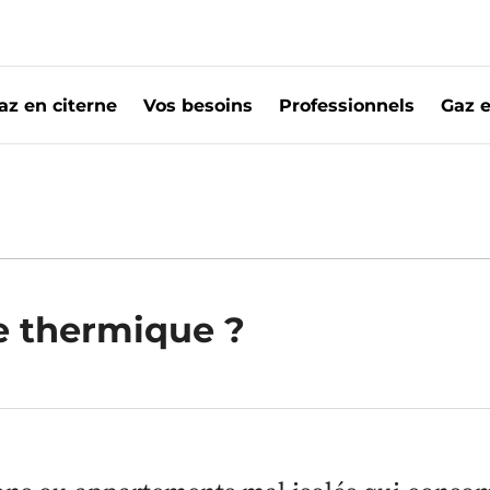
az en citerne
Vos besoins
Professionnels
Gaz e
z
it de louer une passoire thermique ?
re thermique ?