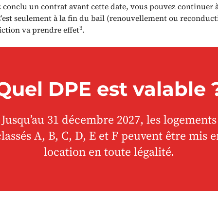
z conclu un contrat avant cette date, vous pouvez continuer à
’est seulement à la fin du bail (renouvellement ou reconducti
3
iction va prendre effet
.
Quel DPE est valable 
Jusqu’au 31 décembre 2027, les logements
classés A, B, C, D, E et F peuvent être mis e
location en toute légalité.