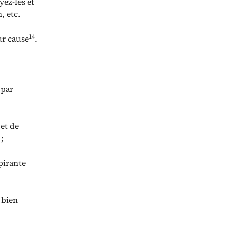
yez-les et
, etc.
14
ur cause
.
 par
 et de
;
pirante
 bien