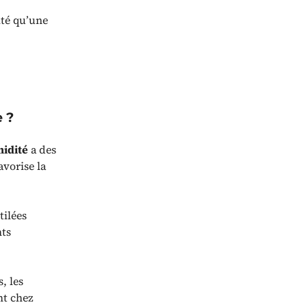
ité qu’une
 ?
midité
a des
avorise la
tilées
nts
, les
nt chez