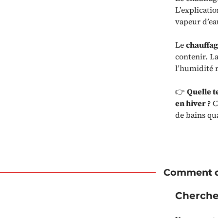
L’explicatio
vapeur d’eau
Le
chauffage
contenir. La
l’humidité r
👉
Quelle t
en hiver ?
Ch
de bains qua
Comment di
Cherche