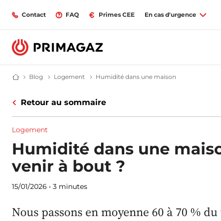
Contact
FAQ
Primes CEE
En cas d'urgence
Blog
Blog | Primagaz
Logement
Ma maison au gaz propane | Blog Primaga
Humidité dans une maison
Humidité dans 
Fournisseur gaz butane et propane : citerne, bouteille, GPL | Primagaz
Retour au sommaire
Logement
Humidité dans une maiso
venir à bout ?
15/01/2026
•
3 minutes
Nous passons en moyenne 60 à 70 % du 