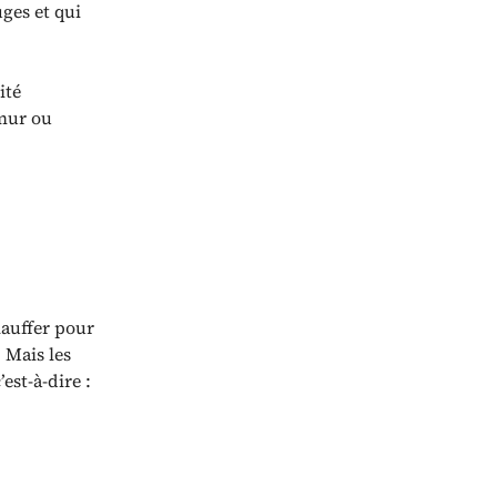
uges et qui
ité
 mur ou
hauffer pour
. Mais les
est-à-dire :