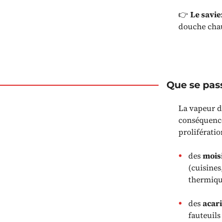
👉
Le savie
douche cha
Que se pas
La vapeur d
conséquences
prolifératio
des
mois
(cuisines
thermique
des
acar
fauteuils