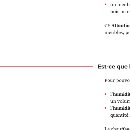
un meuble
bois ou e
👉
Attenti
meubles, po
Est-ce que 
Pour pouvoir
l’
humidit
un volum
l’
humidit
quantité
Le chauffage