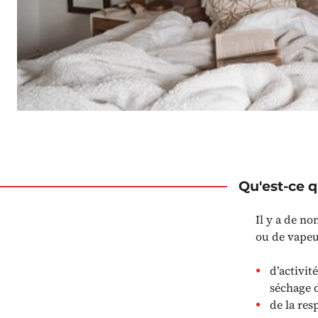
Qu'est-ce q
Il y a de n
ou de vapeur
d’activit
séchage d
de la res