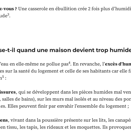
z-vous ?
Une casserole en ébullition crée 2 fois plus d’humid
3
ude
.
se-t-il quand une maison devient trop humide
4
’eau en elle-même ne pollue pas
. En revanche, l’
excès d’hu
 sur la santé du logement et celle de ses habitants car elle f
5
n
:
issures
, qui se développent dans les pièces humides mal ven
, salles de bains), sur les murs mal isolés et au niveau des po
s. Elles peuvent finir par envahir l’ensemble du logement ;
iens
, vivant dans la poussière présente sur les lits, les canapés
 en tissu, les tapis, les rideaux et les moquettes. Ils provoque