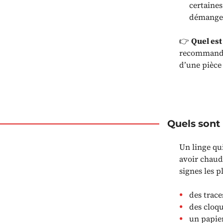
certaines
démangent
👉
Quel est
recommandé 
d’une pièce
Quels sont
Un linge qui
avoir chaud
signes les p
des trace
des cloqu
un papier