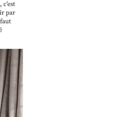
 c’est
ir par
 faut
é