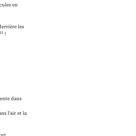
cules en
derrière les
11
!
ésente dans
s l’air et la
ort.