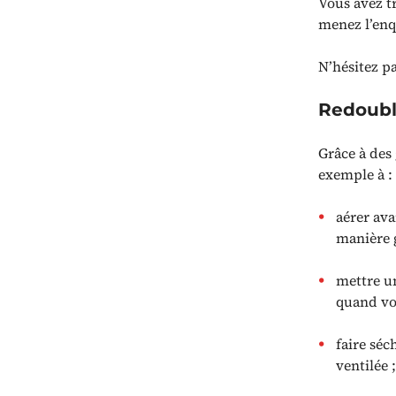
Vous avez t
menez l’enqu
N’hésitez pa
Redoubl
Grâce à des 
exemple à :
aérer ava
manière g
mettre un
quand vo
faire séc
ventilée ;