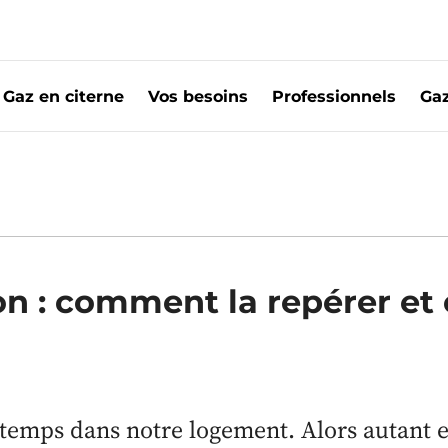
Gaz en citerne
Vos besoins
Professionnels
Gaz
z
la maison : comment en venir à bout ?
n : comment la repérer et
temps dans notre logement. Alors autant 