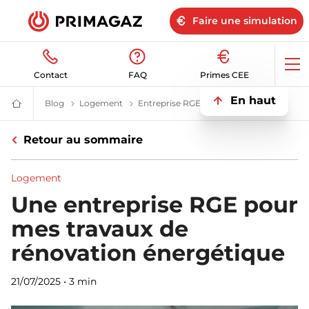
Faire une simulation
Op
Contact
FAQ
Primes CEE
me
En haut
Blog
Blog | Primagaz
Logement
Ma maison au gaz propane | Blog Primag
Entreprise RGE
Qu'est-ce qu'une entrepri
Fournisseur
gaz
butane
Retour au sommaire
et
propane
:
citerne,
Logement
bouteille,
GPL
Une entreprise RGE pour
|
Primagaz
mes travaux de
rénovation énergétique
21/07/2025
•
3 min