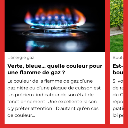
L'énergie gaz
Bouteil
Verte, bleue… quelle couleur pour
Est-i
une flamme de gaz ?
boute
?
La couleur de la flamme de gaz d’une
Si vou
gazinière ou d’une plaque de cuisson est
de rem
un précieux indicateur de son état de
du GPL
fonctionnement. Une excellente raison
répons
d’y prêter attention ! D’autant qu’en cas
pratiq
de couleur…
loi po