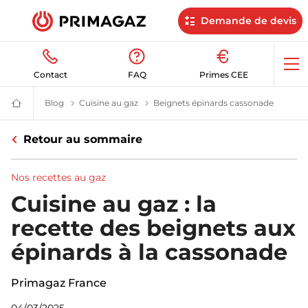
Demande de devis
Op
Contact
FAQ
Primes CEE
me
Blog
Blog | Primagaz
Cuisine au gaz
Cuisine au gaz | Primagaz
Beignets épinards cassonade
Beignet
Fournisseur
gaz
butane
Retour au sommaire
et
propane
:
citerne,
Nos recettes au gaz
bouteille,
GPL
Cuisine au gaz : la
|
Primagaz
recette des beignets aux
épinards à la cassonade
Primagaz France