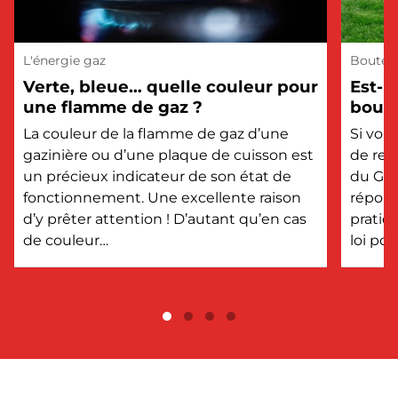
L'énergie gaz
Bouteil
Verte, bleue… quelle couleur pour
Est-i
une flamme de gaz ?
boute
?
La couleur de la flamme de gaz d’une
Si vou
gazinière ou d’une plaque de cuisson est
de rem
un précieux indicateur de son état de
du GPL
fonctionnement. Une excellente raison
répons
d’y prêter attention ! D’autant qu’en cas
pratiq
de couleur…
loi po