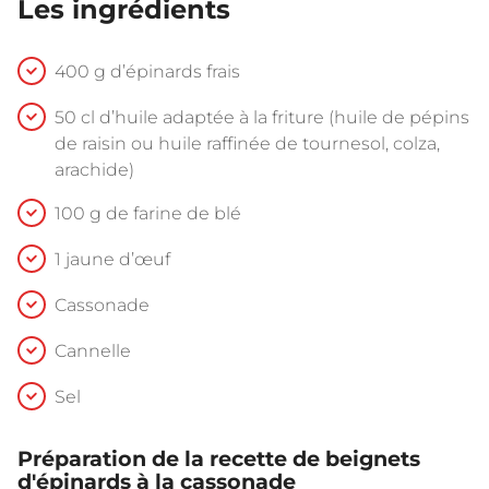
Les ingrédients
400 g d’épinards frais
50 cl d’huile adaptée à la friture (huile de pépins
de raisin ou huile raffinée de tournesol, colza,
arachide)
100 g de farine de blé
1 jaune d’œuf
Cassonade
Cannelle
Sel
Préparation de la recette de beignets
d'épinards à la cassonade