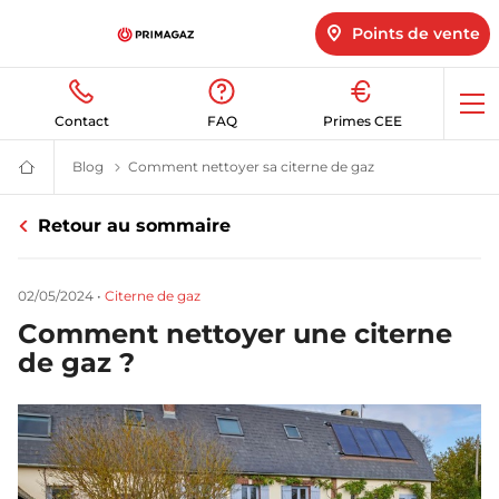
Points de vente
Op
Contact
FAQ
Primes CEE
me
Blog
Le blog Primagaz
Comment nettoyer sa citerne de gaz
Nettoyer sa citern
Fournisseur
gaz
butane
Retour au sommaire
et
propane
:
citerne,
02/05/2024
•
Citerne de gaz
bouteille,
GPL
Comment nettoyer une citerne
|
Primagaz
de gaz ?