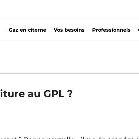
Gaz en citerne
Vos besoins
Professionnels
oiture au GPL | Primagaz
iture au GPL ?