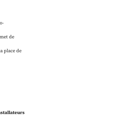
o-
rmet de
la place de
nstallateurs