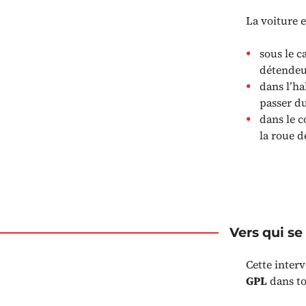
La voiture e
sous le c
détendeur
dans l’h
passer d
dans le c
la roue d
Vers qui se
Cette interv
GPL
dans to