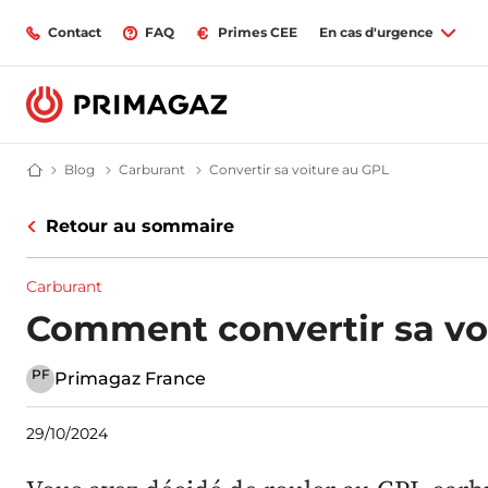
Contact
FAQ
Primes CEE
En cas d'urgence
Blog
Blog | Primagaz
Carburant
Carburant | Primagaz
Convertir sa voiture au GPL
Convertir sa v
Fournisseur gaz butane et propane : citerne, bouteille, GPL | Primagaz
Retour au sommaire
Carburant
Comment convertir sa vo
PF
Primagaz France
29/10/2024