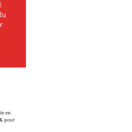
é
du
r
ée en
PL
pour