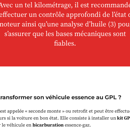
Avec un tel kilométrage, il est recommand
’effectuer un contrôle approfondi de l’état 
moteur ainsi qu’une analyse d’huile (3) pou
s’assurer que les bases mécaniques sont
fiables.
ansformer son véhicule essence au GPL ?
est appelée « seconde monte » ou retrofit et peut être effectu
rs si la voiture en bon état. Elle consiste à installer un
kit G
 le véhicule en
bicarburation
essence-gaz.