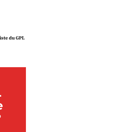
iste du GPL
L
e
?