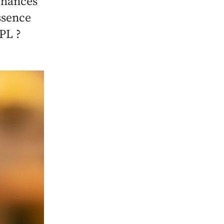
chances
ssence
PL ?