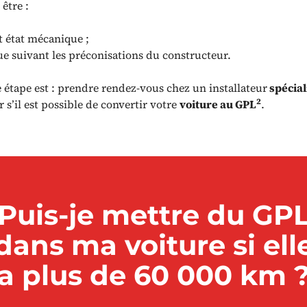
 être :
t état mécanique ;
ue suivant les préconisations du constructeur.
 étape est : prendre rendez-vous chez un installateur
spécial
2
r s’il est possible de convertir votre
voiture au GPL
.
Puis-je mettre du GP
dans ma voiture si ell
a plus de 60 000 km 