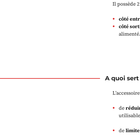
Il possède 
côté ent
côté sort
alimenté
A quoi ser
L’accessoir
de
réduir
utilisabl
de
limite