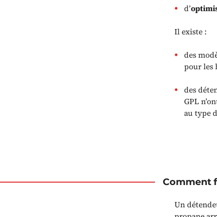
d’
optimi
Il existe :
des modèl
pour les 
des déte
GPL n’on
au type d
Comment fo
Un détendeu
propane arri