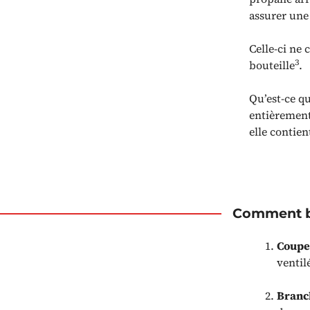
assurer une
Celle-ci ne
3
bouteille
.
Qu’est-ce q
entièrement
elle contien
Comment br
Coupez
ventil
Branch