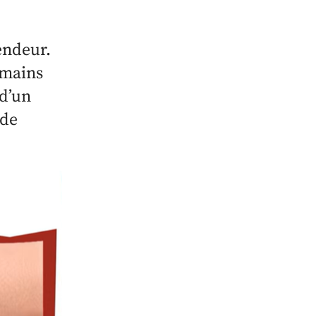
endeur.
s mains
 d’un
 de