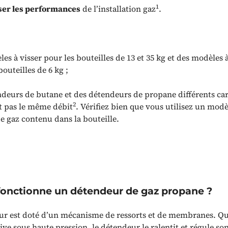
1
ser les performances
de l’installation gaz
.
es à visser pour les bouteilles de 13 et 35 kg et des modèles à
bouteilles de 6 kg ;
ndeurs de butane et des détendeurs de propane différents car
2
t pas le même débit
. Vérifiez bien que vous utilisez un mod
e gaz contenu dans la bouteille.
nctionne un détendeur de gaz propane ?
r est doté d’un mécanisme de ressorts et de membranes. Qu
ve sous haute pression, le détendeur le ralentit et régule so