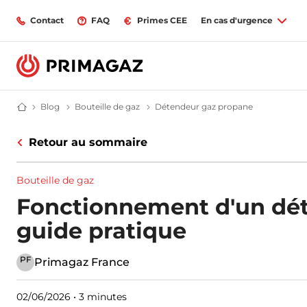
Contact
FAQ
Primes CEE
En cas d'urgence
Blog
Blog | Primagaz
Bouteille de gaz
Bouteille de gaz | Primagaz
Détendeur gaz propane
Comment fon
Fournisseur gaz butane et propane : citerne, bouteille, GPL | Primagaz
Retour au sommaire
Bouteille de gaz
Fonctionnement d'un dét
guide pratique
PF
Primagaz France
02/06/2026
•
3 minutes