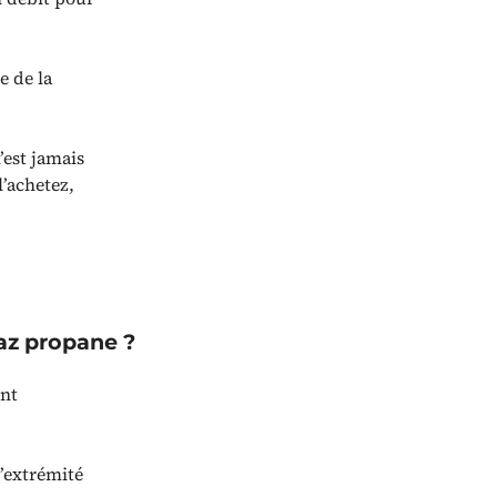
e de la
’est jamais
’achetez,
az propane ?
ent
l’extrémité