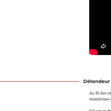
Détendeur 
Au fil des ut
membrane et
S’il est en 