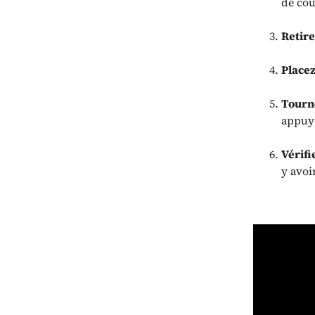
de cou
Retire
Placez
Tourne
appuye
Vérifi
y avoi