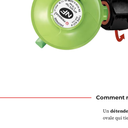
Comment re
Un
détende
ovale qui ti