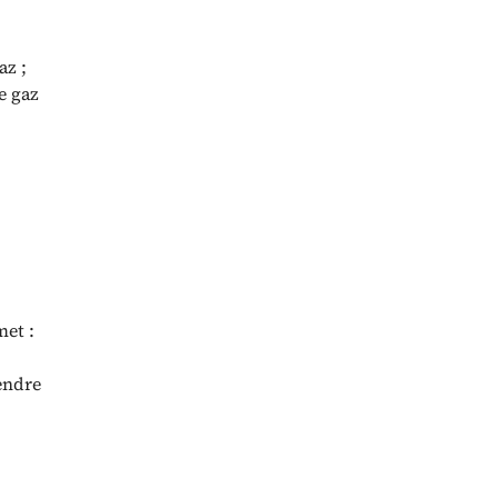
az ;
e gaz
met :
rendre