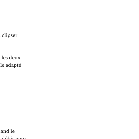
 clipser
 les deux
èle adapté
and le
n débit pour