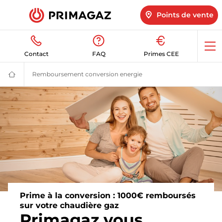
Points de vente
Op
Contact
FAQ
Primes CEE
me
Remboursement conversion energie
Prime conversion fioul ga
Fournisseur
gaz
butane
et
propane
:
citerne,
bouteille,
GPL
|
Primagaz
Prime à la conversion : 1000€ remboursés
sur votre chaudière gaz
Primagaz vous