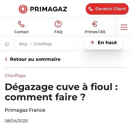
Devenir Client
Op
Contact
FAQ
Primes CEE
me
En haut
Blog
Blog | Primagaz
Chauffage
Blog du chauffage | Primagaz
Fournisseur
gaz
butane
Retour au sommaire
et
propane
:
citerne,
Chauffage
bouteille,
GPL
Dégazage cuve à fioul :
|
Primagaz
comment faire ?
Primagaz France
08/04/2025