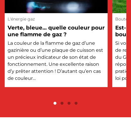
L'énergie gaz
Bouteil
Verte, bleue… quelle couleur pour
Est-i
une flamme de gaz ?
boute
?
La couleur de la flamme de gaz d’une
Si vou
gazinière ou d’une plaque de cuisson est
de rem
un précieux indicateur de son état de
du GPL
fonctionnement. Une excellente raison
répons
d’y prêter attention ! D’autant qu’en cas
pratiq
de couleur…
loi po