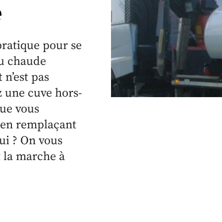
e
pratique pour se
au chaude
 n’est pas
z une cuve hors-
que vous
e en remplaçant
ui ? On vous
t la marche à