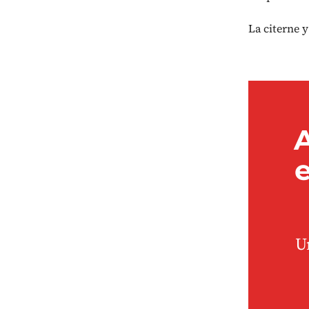
La citerne 
A
e
U