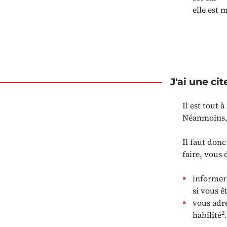
elle est 
J'ai une ci
Il est tout à
Néanmoins, 
Il faut don
faire, vous 
informer 
si vous ê
vous adre
2
habilité
.