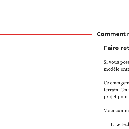
Comment re
Faire re
Si vous pos
modèle enter
Ce changem
terrain. Un 
projet pour 
Voici comme
Le tec