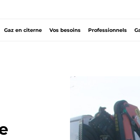
Gaz en citerne
Vos besoins
Professionnels
Ga
ne de gaz
cer une citerne de gaz | Primagaz
e