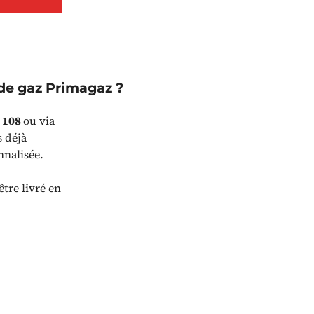
de gaz Primagaz ?
8 108
ou via
s déjà
nnalisée.
être livré en