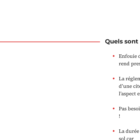
Quels sont 
Enfouie d
rend pre
La régle
d’une cit
l’aspect 
Pas besoi
!
La durée 
sol car