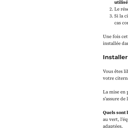
utilisé
Le rés
Si la 
cas co
Une fois cet
installée d
Installe
Vous êtes l
votre citer
La mise en p
s’assure de 
Quels sont 
au vert, l’
adaptées.