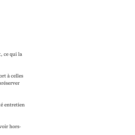
, ce qui la
rt à celles
préserver
té entretien
voir hors-