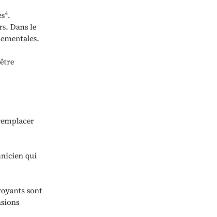
4
es
.
rs. Dans le
nementales.
 être
 remplacer
hnicien qui
voyants sont
nsions