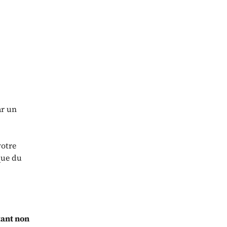
ar un
votre
que du
tant non