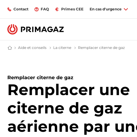
Contact
FAQ
Primes CEE
En cas d'urgence
Aide et conseils
FAQ - Foire aux questions
La citerne
Questions fréquentes sur la citer
Remplacer citerne de gaz
Rempla
Fournisseur gaz butane et propane : citerne, bouteille, GPL | Primagaz
Remplacer citerne de gaz
Remplacer une
citerne de gaz
aérienne par un