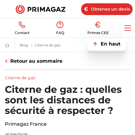
Obtenez un devis
Op
Contact
FAQ
Primes CEE
me
En haut
Blog
Blog | Primagaz
Citerne de gaz
Citerne de gaz | Blog | Primagaz
Fournisseur
gaz
butane
Retour au sommaire
et
propane
:
citerne,
Citerne de gaz
bouteille,
GPL
Citerne de gaz : quelles
|
Primagaz
sont les distances de
sécurité à respecter ?
Primagaz France