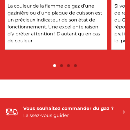
?
La couleur de la flamme de gaz d’une
Si vou
gazinière ou d’une plaque de cuisson est
de rem
un précieux indicateur de son état de
du GPL
fonctionnement. Une excellente raison
répons
d’y prêter attention ! D’autant qu’en cas
pratiq
de couleur…
loi po
Vous souhaitez commander du gaz ?
Laissez-vous guider