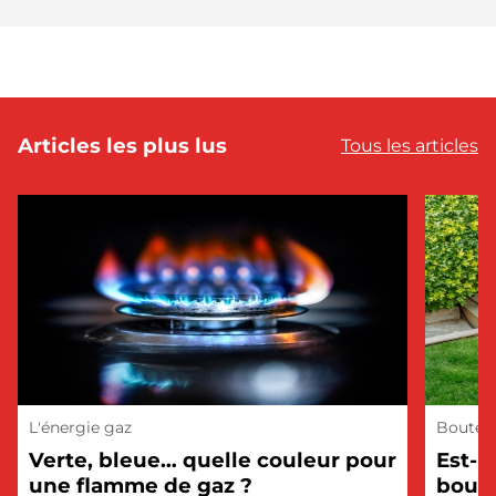
Articles les plus lus
Tous les articles
L'énergie gaz
Bouteil
Verte, bleue… quelle couleur pour
Est-i
une flamme de gaz ?
boute